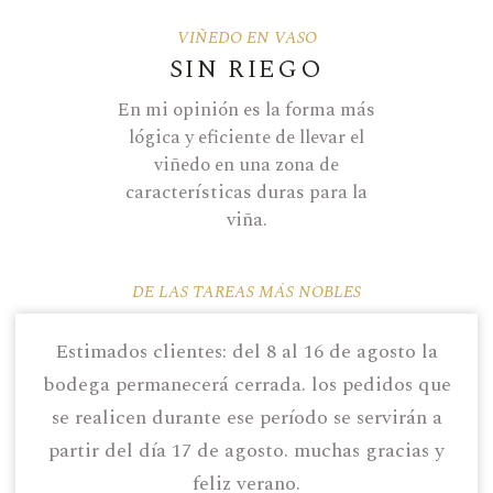
VIÑEDO EN VASO
SIN RIEGO
En mi opinión es la forma más
lógica y eficiente de llevar el
viñedo en una zona de
características duras para la
viña.
DE LAS TAREAS MÁS NOBLES
LA PODA
estimados clientes: del 8 al 16 de agosto la
Quitamos hojas y uvas de
bodega permanecerá cerrada. los pedidos que
segunda generación (aclaramos).
se realicen durante ese período se servirán a
Más adelante retiramos los
cangallos y atascos eventuales de
partir del día 17 de agosto. muchas gracias y
uvas que muestran retraso o
feliz verano.