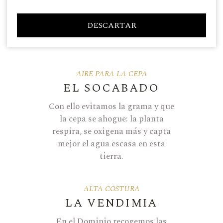
algún problema sanitario. Aún
así, no solemos quitar muchas
DESCARTAR
uvas porque la gran mayoría del
viñedo está en equilibrio.
AIRE PARA LA CEPA
EL SOCABADO
Con ello evitamos la grama y que
la cepa se ahogue: la planta
respira, se oxigena más y capta
mejor el agua escasa en esta
tierra.
ALTA COSTURA
LA VENDIMIA
En el Dominio recogemos las