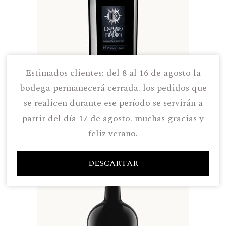
estimados clientes: del 8 al 16 de agosto la
bodega permanecerá cerrada. los pedidos que
se realicen durante ese período se servirán a
partir del día 17 de agosto. muchas gracias y
El Primer Paso 2024
Magnum
feliz verano.
27,79
€
DESCARTAR